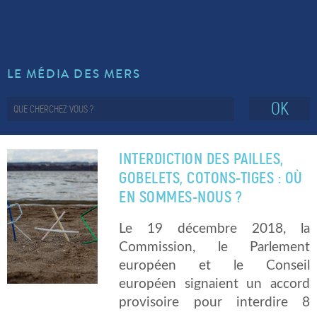
LE MÉDIA DES MERS
OK
INTERDICTION DES PAILLES,
GOBELETS, COTONS-TIGES : OÙ
EN SOMMES-NOUS ?
Le 19 décembre 2018, la
Commission, le Parlement
européen et le Conseil
européen signaient un accord
provisoire pour interdire 8