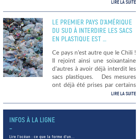
catégories de produits jetables
LIRE LA SUITE
du marché intérieur d’ici 2021.
Cette directive a été votée
LE PREMIER PAYS D’AMÉRIQUE
officiellement par le Parlement
DU SUD À INTERDIRE LES SACS
européen le […]
EN PLASTIQUE EST …
Ce pays n’est autre que le Chili !
Il rejoint ainsi une soixantaine
d’autres à avoir déjà interdit les
sacs plastiques. Des mesures
ont déjà été prises par certains
chiliens afin de réduire la
LIRE LA SUITE
pollution causée par les 10
millions […]
INFOS À LA LIGNE
Lire l’océan : ce que la forme d’un...