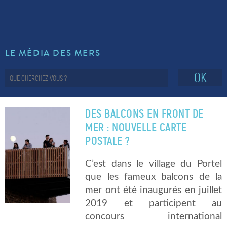
LE MÉDIA DES MERS
OK
DES BALCONS EN FRONT DE
MER : NOUVELLE CARTE
POSTALE ?
C’est dans le village du Portel
que les fameux balcons de la
mer ont été inaugurés en juillet
2019 et participent au
concours international