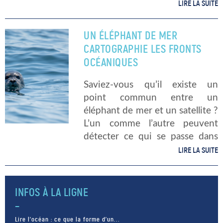
d’architecture ! Ces balcons
LIRE LA SUITE
sont très prisés des habitants et
des touristes car ils offrent une
UN ÉLÉPHANT DE MER
[…]
CARTOGRAPHIE LES FRONTS
OCÉANIQUES
Saviez-vous qu’il existe un
point commun entre un
éléphant de mer et un satellite ?
L’un comme l’autre peuvent
détecter ce qui se passe dans
les fonds marins. Une équipe
LIRE LA SUITE
composée de chercheurs
français et américains s’est
servie des données recueillies
INFOS À LA LIGNE
[…]
Lire l’océan : ce que la forme d’un...