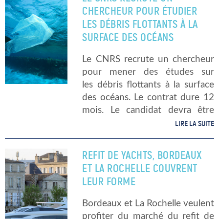
ministère du Travail. […]
CHERCHEUR POUR ÉTUDIER
LES DÉBRIS FLOTTANTS À LA
SURFACE DES OCÉANS
Le CNRS recrute un chercheur
pour mener des études sur
les débris flottants à la surface
des océans. Le contrat dure 12
mois. Le candidat devra être
titulaire d’un doctorat en
LIRE LA SUITE
océanographie physique ou en
dynamique des fluides
REFIT DE YACHTS, BORDEAUX
géophysiques. Chercheur
ET LA ROCHELLE COUVRENT
postdoctoral (H/F) […]
LEUR FORME
Bordeaux et La Rochelle veulent
profiter du marché du refit de