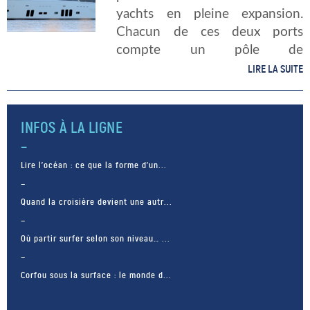
yachts en pleine expansion.
Chacun de ces deux ports
compte un pôle de
maintenance et de refonte de
LIRE LA SUITE
grands yachts, celui de La
Rochelle ayant pris une
longueur d’avance […]
INFOS À LA LIGNE
Lire l’océan : ce que la forme d’un...
Quand la croisière devient une autr...
Où partir surfer selon son niveau… ...
Corfou sous la surface : le monde d...