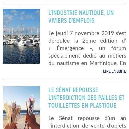
année. Ce gaz se dissout
ensuite pour former de l’acide
L’INDUSTRIE NAUTIQUE, UN
carbonique, […]
VIVIERS D’EMPLOIS
Le jeudi 7 novembre 2019 s’est
déroulée la 2ème édition d’
« Émergence », un forum
spécialement dédié au métiers
du nautisme en Martinique. En
effet, l’industrie nautique
LIRE LA SUITE
représente un ensemble de
débouchés riche pour tout le
LE SÉNAT REPOUSSE
monde, que l’on soit jeune, […]
L’INTERDICTION DES PAILLES ET
TOUILLETTES EN PLASTIQUE
Le Sénat repousse d’un an
l’interdiction de vente d’objets