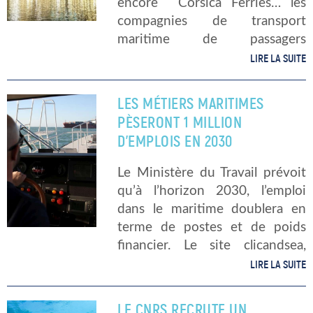
encore Corsica Ferries… les
compagnies de transport
maritime de passagers
recrutent pour 2019. Selon le
LIRE LA SUITE
site clic&sea, spécialisé dans
l’emploi du secteur maritime, les
LES MÉTIERS MARITIMES
compagnies préparent d’ores et
PÈSERONT 1 MILLION
déjà la saison qui s’annonce.
D’EMPLOIS EN 2030
« Qu’il s’agisse de Brittany […]
Le Ministère du Travail prévoit
qu’à l’horizon 2030, l’emploi
dans le maritime doublera en
terme de postes et de poids
financier. Le site clicandsea,
spécialisé dans l’emploi et les
LIRE LA SUITE
métiers du secteur maritime,
souligne les prédictions du
LE CNRS RECRUTE UN