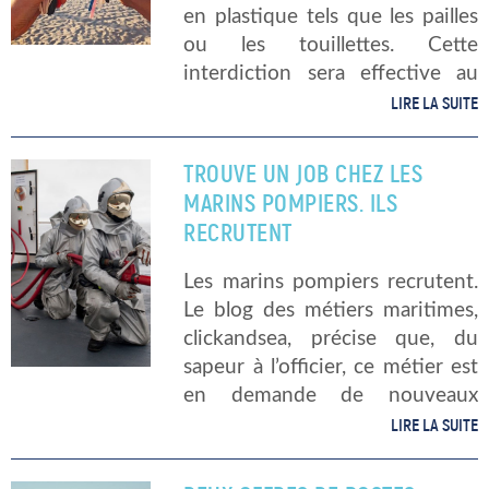
en plastique tels que les pailles
ou les touillettes. Cette
interdiction sera effective au
1er janvier 2021, au lieu de
LIRE LA SUITE
2020. Les sénateurs ont voulu
aligner la loi française sur la […]
TROUVE UN JOB CHEZ LES
MARINS POMPIERS. ILS
RECRUTENT
Les marins pompiers recrutent.
Le blog des métiers maritimes,
clickandsea, précise que, du
sapeur à l’officier, ce métier est
en demande de nouveaux
engagements. Engagé chez les
LIRE LA SUITE
marins pompiers En effet, il
s’agit bel et bien d’engagement