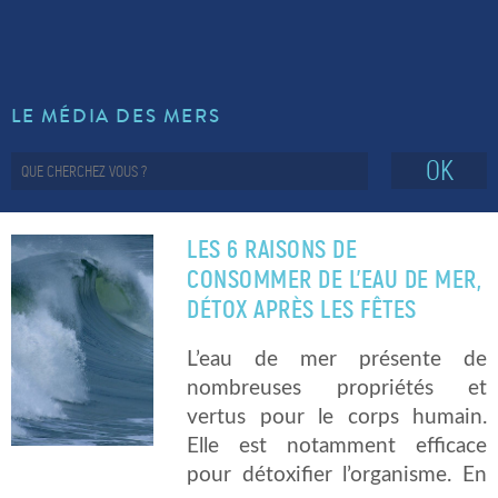
LE MÉDIA DES MERS
OK
LES 6 RAISONS DE
CONSOMMER DE L’EAU DE MER,
DÉTOX APRÈS LES FÊTES
L’eau de mer présente de
nombreuses propriétés et
vertus pour le corps humain.
Elle est notamment efficace
pour détoxifier l’organisme. En