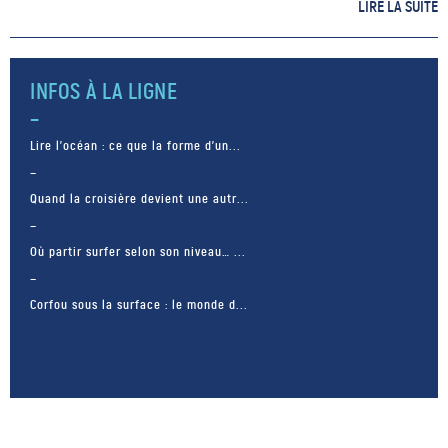
la respirant, en la buvant ou
LIRE LA SUITE
même par bains, ses propriétés
pénètrent dans les tissus et le
renforcent. L’eau de […]
INFOS À LA LIGNE
Lire l’océan : ce que la forme d’un...
Quand la croisière devient une autr...
Où partir surfer selon son niveau… ...
Corfou sous la surface : le monde d...