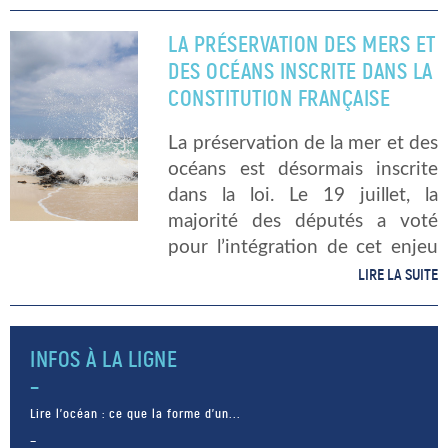
vous comment se forme une
vague ? Et que pouvons-nous
LA PRÉSERVATION DES MERS ET
appeler vague, très exactement
DES OCÉANS INSCRITE DANS LA
? […]
CONSTITUTION FRANÇAISE
La préservation de la mer et des
océans est désormais inscrite
dans la loi. Le 19 juillet, la
majorité des députés a voté
pour l’intégration de cet enjeu
majeur dans la constitution
LIRE LA SUITE
française. La député de l’île de
La Réunion, […]
INFOS À LA LIGNE
Lire l’océan : ce que la forme d’un...