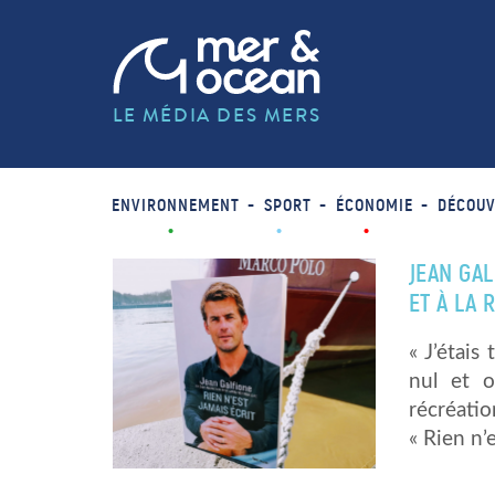
LE MÉDIA DES MERS
ENVIRONNEMENT
SPORT
ÉCONOMIE
DÉCOUV
JEAN GAL
ET À LA
« J’étais
nul et o
récréatio
« Rien n’