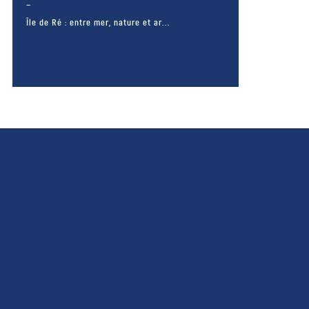
Île de Ré : entre mer, nature et ar...
– FACEBOOK –
POUR LIKER
TA MER
J'AIME