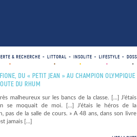
ERTE & RECHERCHE
LITTORAL
INSOLITE
LIFESTYLE
DOSS
FIONE, DU « PETIT JEAN » AU CHAMPION OLYMPIQUE
 ROUTE DU RHUM
 très malheureux sur les bancs de la classe. […] J’étais
n se moquait de moi. […] J’étais le héros de la
n, pas de la salle de cours. » A 48 ans, dans son livre
est jamais […]