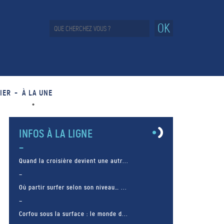
OK
IER
À LA UNE
INFOS À LA LIGNE
Quand la croisière devient une autr...
Où partir surfer selon son niveau… ...
Corfou sous la surface : le monde d...