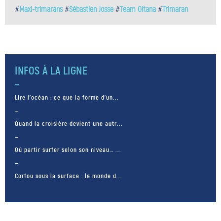
#
Maxi-trimarans
#
Sébastien Josse
#
Team Gitana
#
Trimaran
INFOS À LA LIGNE
Lire l’océan : ce que la forme d’un...
Quand la croisière devient une autr...
Où partir surfer selon son niveau… ...
Corfou sous la surface : le monde d...