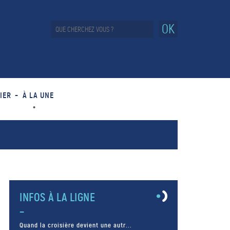
OK
IER
À LA UNE
INFOS À LA LIGNE
Quand la croisière devient une autr...