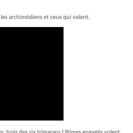
 les archimédiens et ceux qui volent.
, trois des six trimarans Ultimes engagés volent