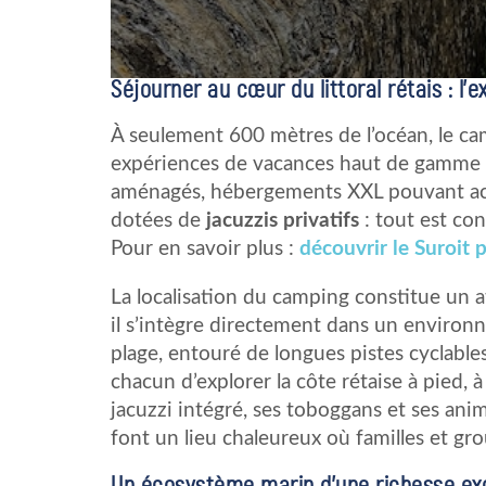
Séjourner au cœur du littoral rétais : l
À seulement 600 mètres de l’océan, le ca
expériences de vacances haut de gamme s
aménagés, hébergements XXL pouvant accu
dotées de
jacuzzis privatifs
: tout est con
Pour en savoir plus :
découvrir le Suroit
La localisation du camping constitue un at
il s’intègre directement dans un environ
plage, entouré de longues pistes cyclables
chacun d’explorer la côte rétaise à pied, 
jacuzzi intégré, ses toboggans et ses anim
font un lieu chaleureux où familles et gr
Un écosystème marin d’une richesse ex