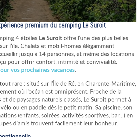
’expérience premium du camping Le Suroit
mping 4 étoiles
Le Suroit
offre l’une des plus belles
ur l’île. Chalets et mobil-homes élégamment
eillir jusqu’à 14 personnes, et même des locations
çu pour offrir confort, intimité et convivialité.
 pour vos prochaines vacances
.
out rare : situé sur l’Île de Ré, en Charente-Maritime,
nement où l’océan est omniprésent. Proche de la
 et de paysages naturels classés, Le Suroit permet à
à vélo ou en paddle dès le petit matin. Sa
piscine
, son
ations (enfants, soirées, activités sportives, bar…) en
oupes d’amis trouvent facilement leur bonheur.
ceptionnelle