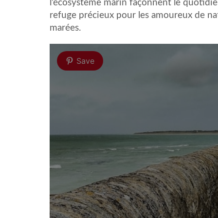
l’écosystème marin façonnent le quotidien 
refuge précieux pour les amoureux de na
marées.
Save