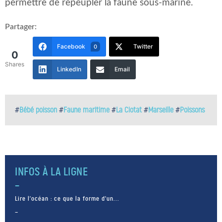
permettre de repeupler la faune sous-marine.
Partager:
Facebook
Twitter
0
0
Shares
LinkedIn
Email
#
Bébé poisson
#
Faune maritime
#
La Ciotat
#
Marseille
#
Poissons
INFOS À LA LIGNE
Lire l’océan : ce que la forme d’un...