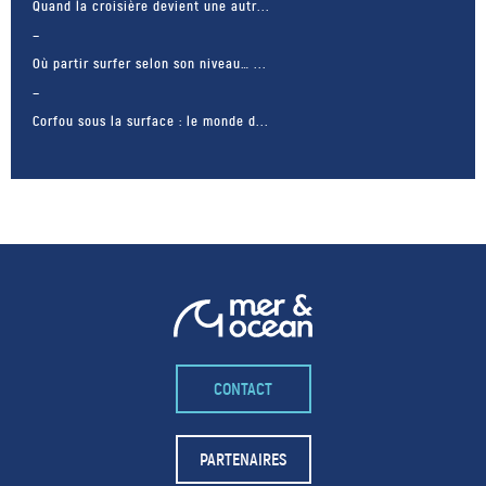
Quand la croisière devient une autr...
Où partir surfer selon son niveau… ...
Corfou sous la surface : le monde d...
CONTACT
– FACEBOOK –
POUR LIKER
PARTENAIRES
TA MER