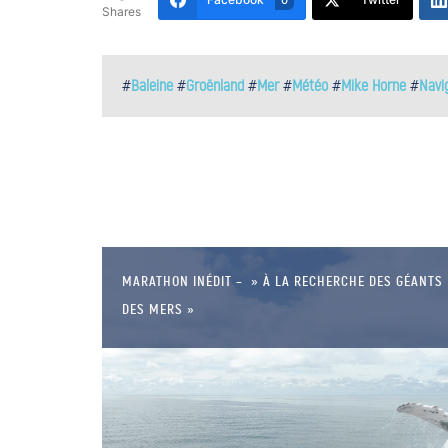
Shares
#
Baleine
#
Groënland
#
Mer
#
Météo
#
Mike Horne
#
Navi
MARATHON INÉDIT – » À LA RECHERCHE DES GÉANTS
DES MERS »