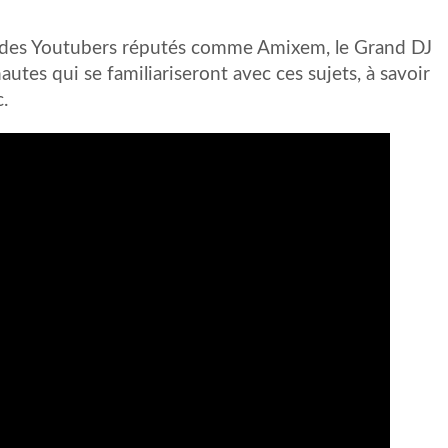
par des Youtubers réputés comme Amixem, le Grand DJ
nautes qui se familiariseront avec ces sujets, à savoir
c.