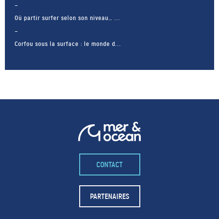
Où partir surfer selon son niveau… ...
Corfou sous la surface : le monde d...
CONTACT
– FACEBOOK –
POUR LIKER
PARTENAIRES
TA MER