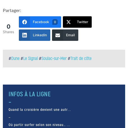
Partager:
Facebook
Twitter
0
0
Shares
LinkedIn
Email
#
Dune
#
Le Signal
#
Soulac-sur-Mer
#
Trait de côte
INFOS À LA LIGNE
Quand la croisière devient une autr...
Où partir surfer selon son niveau… ...