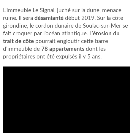
L’immeuble Le Signal, juché sur la dune, menace
ruine. Il sera
désamianté
début 2019. Sur la côte
girondine, le cordon dunaire de Soulac-sur-Mer se
fait croquer par l’océan atlantique. L’
érosion du
trait de côte
pourrait engloutir cette barre
d’immeuble de
78 appartements
dont les
propriétaires ont été expulsés il y 5 ans.