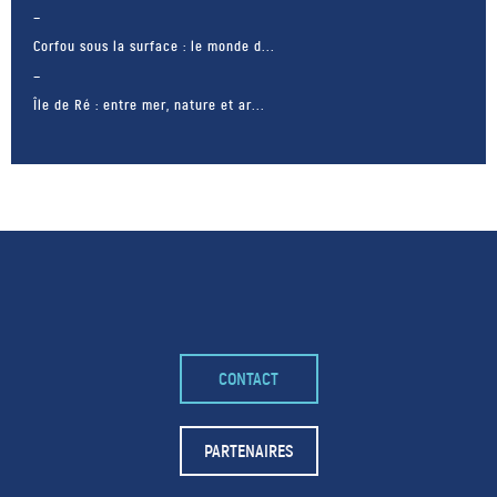
Corfou sous la surface : le monde d...
Île de Ré : entre mer, nature et ar...
CONTACT
– FACEBOOK –
POUR LIKER
PARTENAIRES
TA MER