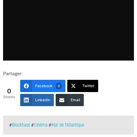
Partager:
Facebook
Twitter
0
0
Shares
LinkedIn
Email
#
Blockhaus
#
Cinéma
#
Mur de l'Atlantique