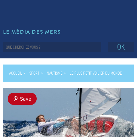
LE MÉDIA DES MERS
OK
ACCUEIL
SPORT
NAUTISME
LE PLUS PETIT VOILIER DU MONDE
Save