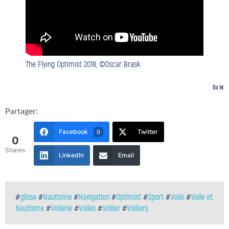
The Flying Optimist 2018, ©Oscar Brask
Ed W.
Partager:
Facebook
Twitter
0
0
Shares
LinkedIn
Email
#
glisse
#
Nautisme
#
Navigation
#
Optimist
#
Sport
#
Voile
#
Voile et
Nautisme
#
Voilerie
#
Voiles
#
Voilier
#
Voiliers