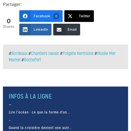
Partager:
Facebook
Twitter
0
0
Shares
LinkedIn
Email
#
Bordeaux
#
Chantiers navals
#
Frégate Hermione
#
Musée Mer
Marine
#
Rochefort
INFOS À LA LIGNE
Lire l’océan : ce que la forme d’un...
Quand la croisière devient une autr...