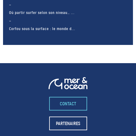
Où partir surfer selon son niveau… ...
Corfou sous la surface : le monde d...
CONTACT
– FACEBOOK –
POUR LIKER
PARTENAIRES
TA MER