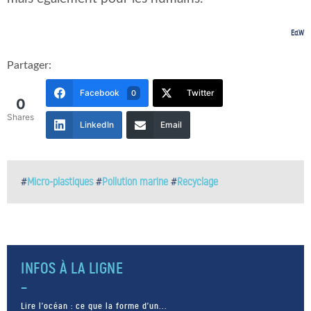
Ed.W
Partager:
Facebook
Twitter
0
0
Shares
LinkedIn
Email
#
Micro-plastiques
#
Pollution marine
#
Recyclage
INFOS À LA LIGNE
Lire l’océan : ce que la forme d’un...