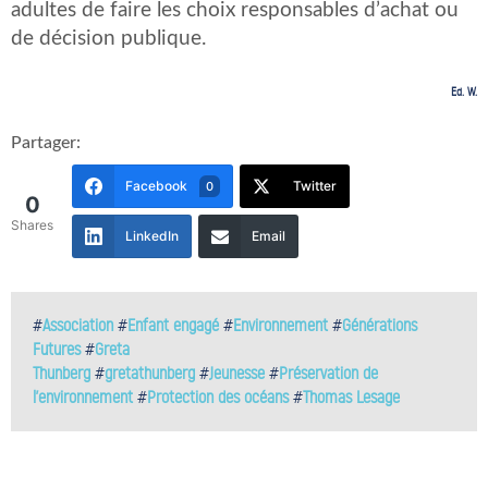
adultes de faire les choix responsables d’achat ou
de décision publique.
Ed. W.
Partager:
Facebook
Twitter
0
0
Shares
LinkedIn
Email
#
Association
#
Enfant engagé
#
Environnement
#
Générations
Futures
#
Greta
Thunberg
#
gretathunberg
#
Jeunesse
#
Préservation de
l'environnement
#
Protection des océans
#
Thomas Lesage