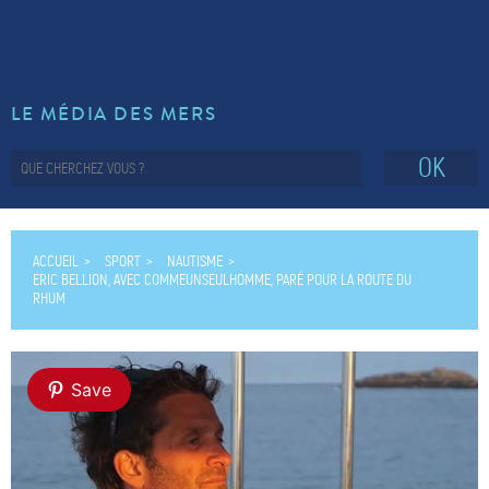
LE MÉDIA DES MERS
OK
ACCUEIL
SPORT
NAUTISME
ERIC BELLION, AVEC COMMEUNSEULHOMME, PARÉ POUR LA ROUTE DU
RHUM
Save