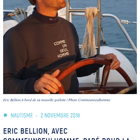
Eric Bellion à bord de sa nouvelle goélette / Photo Commeunseulhomme
NAUTISME
•
2 NOVEMBRE 2018
ERIC BELLION, AVEC