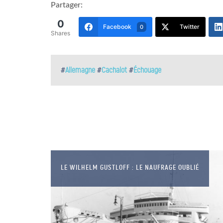
Partager:
0
Facebook
Twitter
0
Shares
#
Allemagne
#
Cachalot
#
Échouage
LE WILHELM GUSTLOFF : LE NAUFRAGE OUBLIÉ