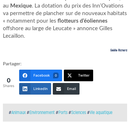
au
Mexique
. La dotation du prix des Inn’Ovations
va permettre de plancher sur de nouveaux habitats
« notamment pour les
flotteurs d’éoliennes
offshore au large de Leucate » annonce Gilles
Lecaillon.
Gaëlle Richard
Partager:
Facebook
Twitter
0
0
Shares
LinkedIn
Email
#
Animaux
#
Environnement
#
Ports
#
Sciences
#
Vie aquatique