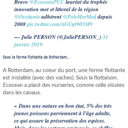
Bravo
@EcoceanPCC
lauréat du trophée
innovation mer et littoral de la région
@Occitanie
adhérent
@PoleMerMed
depuis
2008
pic.twitter.com/AGUpt903M9
— Julie PERSON (@JuliePERSON_)
31
janvier 2019
Sous la ferme flottante de Rotterdam…
A Rotterdam, au coeur du port, une ferme flottante
est installée (avec des vaches). Sous la flottaison,
Ecocean a placé des nurseries, comme celle situées
dans les canaux.
« Dans une nature en bon état, 5% des très
jeunes poissons parviennent à l’âge adulte,
ce qui assure la préservation des espèces.
Mais, dans les secteurs aménagés, ce chiffre