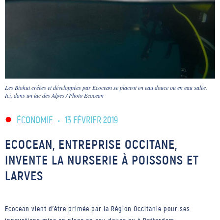
Les Biohut créées et développées par Ecocean se placent en eau douce ou en eau salée.
Ici, dans un lac des Alpes / Photo Ecocean
ÉCONOMIE
•
13 FÉVRIER 2019
ECOCEAN, ENTREPRISE OCCITANE,
INVENTE LA NURSERIE À POISSONS ET
LARVES
Ecocean vient d'être primée par la Région Occitanie pour ses