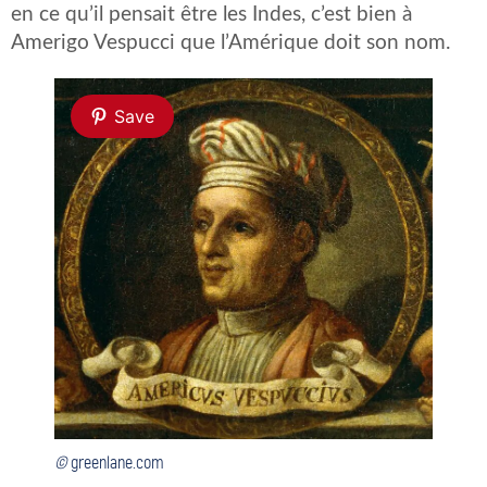
en ce qu’il pensait être les Indes, c’est bien à
Amerigo Vespucci que l’Amérique doit son nom.
Save
©
greenlane.com