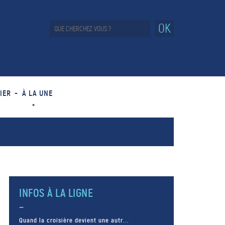
OK
IER
À LA UNE
INFOS À LA LIGNE
Quand la croisière devient une autr...