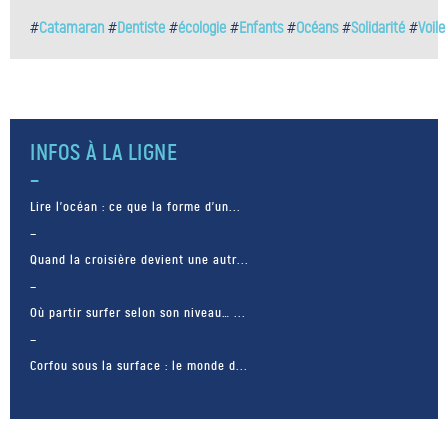
#
Catamaran
#
Dentiste
#
écologie
#
Enfants
#
Océans
#
Solidarité
#
Voile
INFOS À LA LIGNE
Lire l’océan : ce que la forme d’un...
Quand la croisière devient une autr...
Où partir surfer selon son niveau… ...
Corfou sous la surface : le monde d...