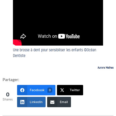
Une brosse à dent pour sensibiliser les enfants ©Océan
Dentiste
Aurore Mailhes
Partager:
Facebook
Twitter
0
0
Shares
LinkedIn
Email