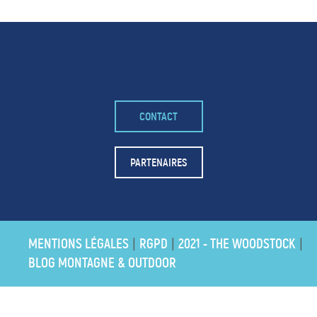
CONTACT
– FACEBOOK –
POUR LIKER
PARTENAIRES
TA MER
J'AIME
MENTIONS LÉGALES
RGPD
2021 - THE WOODSTOCK
|
|
|
BLOG MONTAGNE & OUTDOOR