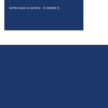
Corfou sous la surface : le monde d...
– FACEBOOK –
POUR LIKER
TA MER
J'AIME