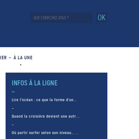
OK
IER
À LA UNE
INFOS À LA LIGNE
Lire l’océan : ce que la forme d’un...
Quand la croisière devient une autr...
Où partir surfer selon son niveau… ...