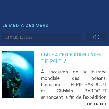
LE MÉDIA DES MERS
OK
PLACE À L’EXPÉDITION UNDER
THE POLE IV
À l’occasion de la journée
mondiale des océans,
Emmanuelle PÉRIÉ-BARDOUT
et Ghislain BARDOUT
annoncent la fin de l’expédition
UNDER THE POLE III, après
LIRE LA SUITE