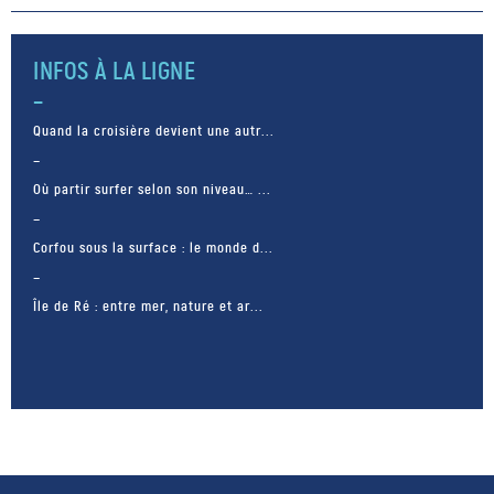
quatre années d’explorations
sous-marines de l’Arctique à la
Polynésie française. Ils se
INFOS À LA LIGNE
tournent désormais vers le
nouveau […]
Quand la croisière devient une autr...
Où partir surfer selon son niveau… ...
Corfou sous la surface : le monde d...
Île de Ré : entre mer, nature et ar...