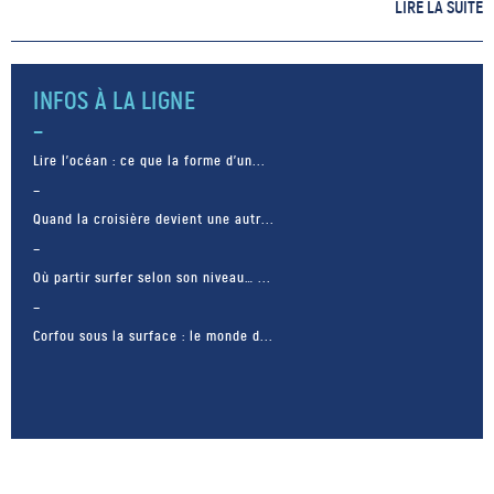
un défi, celui de traverser les
LIRE LA SUITE
190 km du lac Titicaca (Pérou)
en novembre 2021. Un projet
fou qui demande beaucoup […]
INFOS À LA LIGNE
Lire l’océan : ce que la forme d’un...
Quand la croisière devient une autr...
Où partir surfer selon son niveau… ...
Corfou sous la surface : le monde d...