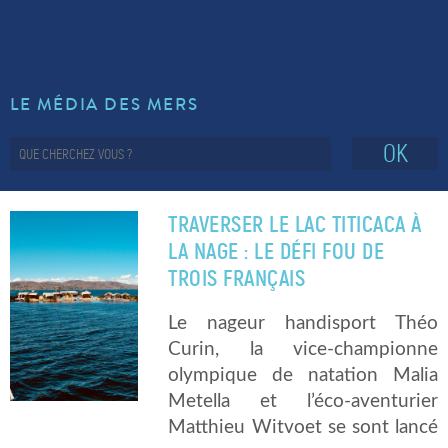
LE MÉDIA DES MERS
OK
TRAVERSER LE LAC TITICACA À
LA NAGE : LE DÉFI FOU DE
TROIS FRANÇAIS
Le nageur handisport Théo
Curin, la vice-championne
olympique de natation Malia
Metella et l’éco-aventurier
Matthieu Witvoet se sont lancé