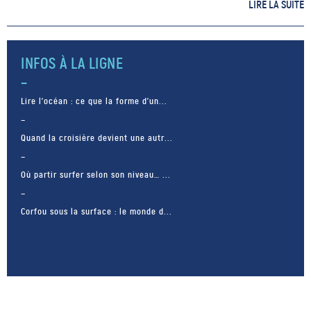
biologique », comme le précise
LIRE LA SUITE
le code rural de la pêche. Or,
celui-ci, depuis un article
rajouté en […]
INFOS À LA LIGNE
Lire l’océan : ce que la forme d’un...
Quand la croisière devient une autr...
Où partir surfer selon son niveau… ...
Corfou sous la surface : le monde d...