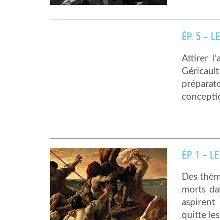
ÉP. 5 – 
Attirer 
Géricault
préparat
conceptio
ÉP. 1 – 
Des thèm
morts da
aspirent
quitte le