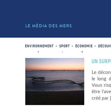
LE MÉDIA DES MERS
ENVIRONNEMENT
SPORT
ÉCONOMIE
DÉCOUV
UN SURP
Le décon
le long d
Vous ris
être l’av
créé par 