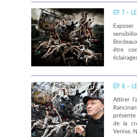
ÉP. 7 – 
Exposer 
sensibil
Bordeaux
être co
éclairage
ÉP. 6 – 
Attirer 
Rancinan
présente 
de la cr
Venise. 