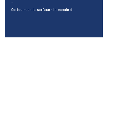
Corfou sous la surface : le monde d...
– FACEBOOK –
POUR LIKER
TA MER
J'AIME