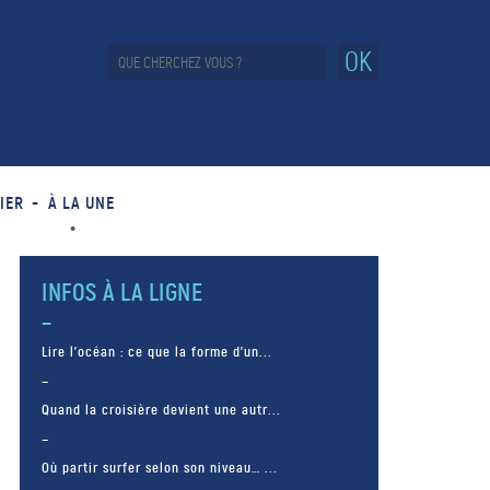
OK
IER
À LA UNE
INFOS À LA LIGNE
Lire l’océan : ce que la forme d’un...
Quand la croisière devient une autr...
Où partir surfer selon son niveau… ...