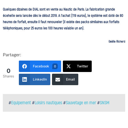
Quelques dizaines de DIAL sont en vente au Nautic de Paris. La fabrication grande
écehelle sera lancée dès le début 2019. A l’achat (119 euros), le système est doté de 80
heures de forfait, ensuite il faut renouveler (il existe des packs similaires aux forfaits
téléphoniques, pour 25 euros les 100 heures valable un an).
Gaëlle Richard
Partager:
Facebook
Twitter
0
0
Shares
LinkedIn
Email
#
Equipement
#
Loisirs nautiques
#
Sauvetage en mer
#
SNSM