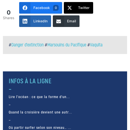
Facebook
Twitter
0
0
Shares
LinkedIn
Email
#
Danger d'extinction
#
Marsouins du Pacifique
#
Vaquita
INFOS À LA LIGNE
Lire l’océan : ce que la forme d’un...
Quand la croisière devient une autr...
Où partir surfer selon son niveau… ...