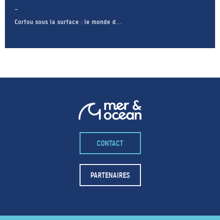
Corfou sous la surface : le monde d...
CONTACT
– FACEBOOK –
POUR LIKER
PARTENAIRES
TA MER
J'AIME