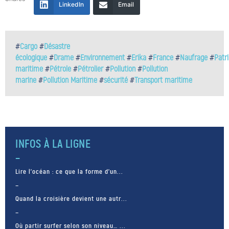
LinkedIn
Email
#
Cargo
#
Désastre
écologique
#
Drame
#
Environnement
#
Erika
#
France
#
Naufrage
#
Patr
maritime
#
Pétrole
#
Pétrolier
#
Pollution
#
Pollution
marine
#
Pollution Maritime
#
sécurité
#
Transport maritime
INFOS À LA LIGNE
Lire l’océan : ce que la forme d’un...
Quand la croisière devient une autr...
Où partir surfer selon son niveau… ...