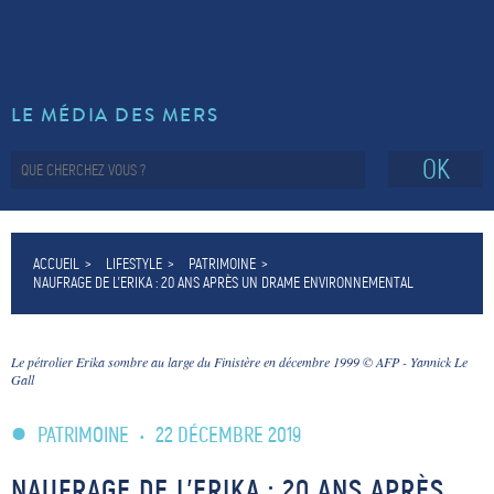
LE MÉDIA DES MERS
OK
ACCUEIL
LIFESTYLE
PATRIMOINE
NAUFRAGE DE L’ERIKA : 20 ANS APRÈS UN DRAME ENVIRONNEMENTAL
Le pétrolier Erika sombre au large du Finistère en décembre 1999 © AFP - Yannick Le
Gall
PATRIMOINE
•
22 DÉCEMBRE 2019
NAUFRAGE DE L’ERIKA : 20 ANS APRÈS