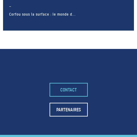
Corfou sous la surface : le monde d...
CONTACT
– FACEBOOK –
POUR LIKER
PARTENAIRES
TA MER
J'AIME