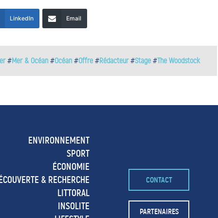
LinkedIn
Email
er
#
Mer & Océan
#
Océan
#
Offre
#
Rédacteur
#
Stage
#
The Woodstock
ENVIRONNEMENT
SPORT
ÉCONOMIE
ÉCOUVERTE & RECHERCHE
CONTACT
LITTORAL
INSOLITE
PARTENAIRES