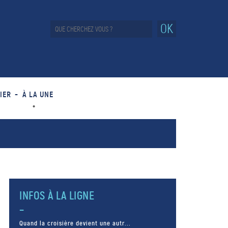
OK
IER
À LA UNE
INFOS À LA LIGNE
Quand la croisière devient une autr...