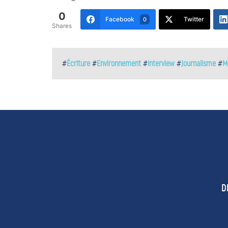
0
Facebook
Twitter
0
Shares
#
Écriture
#
Environnement
#
Interview
#
Journalisme
#
M
D