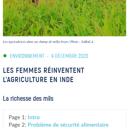
Les agricultrices dans un champ de millet brun / Photo : SABALA
ENVIRONNEMENT
•
9 DÉCEMBRE 2020
LES FEMMES RÉINVENTENT
L’AGRICULTURE EN INDE
La richesse des mils
Page 1:
Intro
Page 2:
Problème de sécurité alimentaire