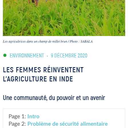
Les agricultrices dans un champ de millet brun / Photo : SABALA
ENVIRONNEMENT
•
9 DÉCEMBRE 2020
LES FEMMES RÉINVENTENT
L’AGRICULTURE EN INDE
Une communauté, du pouvoir et un avenir
Page 1:
Intro
Page 2:
Problème de sécurité alimentaire