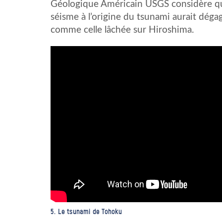
Géologique Américain USGS considère que 
séisme à l’origine du tsunami aurait dé
comme celle lâchée sur Hiroshima.
5. Le tsunami de Tohoku