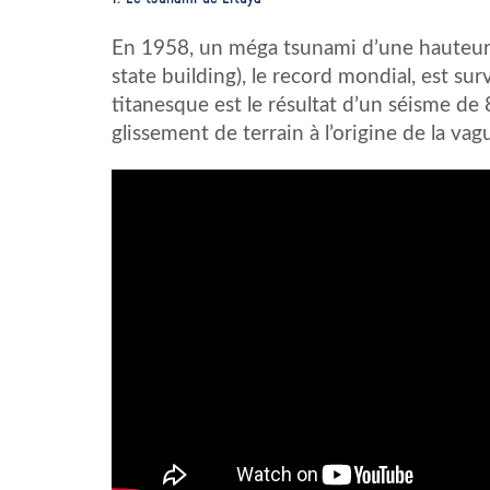
En 1958, un méga tsunami d’une hauteur 
state building), le record mondial, est su
titanesque est le résultat d’un séisme de 
glissement de terrain à l’origine de la v