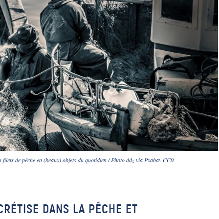
 filets de pêche en (beaux) objets du quotidien / Photo ddz via Pxabay CC0
CRÉTISE DANS LA PÊCHE ET