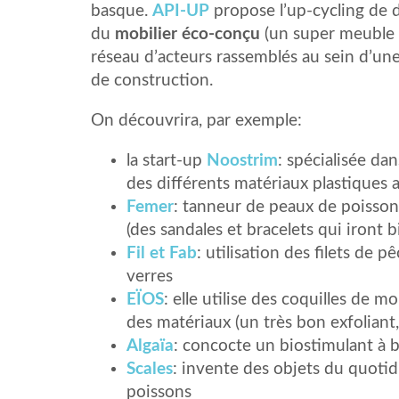
basque.
API-UP
propose l’up-cycling de d
du
mobilier éco-conçu
(un super meuble d
réseau d’acteurs rassemblés au sein d’une
de construction.
On découvrira, par exemple:
la start-up
Noostrim
: spécialisée da
des différents matériaux plastiques a
Femer
: tanneur de peaux de poissons
(des sandales et bracelets qui iront b
Fil et Fab
: utilisation des filets de
verres
EÏOS
: elle utilise des coquilles de m
des matériaux (un très bon exfoliant, 
Algaïa
: concocte un biostimulant à b
Scales
: invente des objets du quotidi
poissons