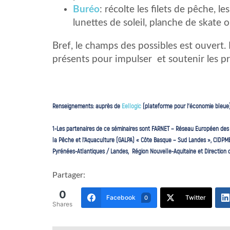
Buréo
: récolte les filets de pêche, le
lunettes de soleil, planche de skate 
Bref, le champs des possibles est ouvert.
présents pour impulser et soutenir les pr
Renseignements: auprès de
Eellogic
(plateforme pour l’économie bleue)
1-Les partenaires de ce séminaires sont FARNET – Réseau Européen des 
la Pêche et l’Aquaculture (GALPA) « Côte Basque – Sud Landes », CIDP
Pyrénées-Atlantiques / Landes, Région Nouvelle-Aquitaine et Direction 
Partager:
0
Facebook
Twitter
0
Shares