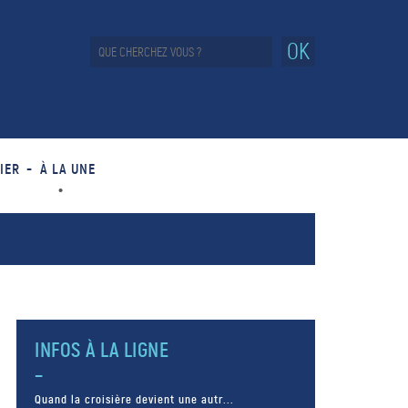
OK
IER
À LA UNE
INFOS À LA LIGNE
Quand la croisière devient une autr...