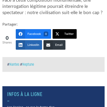
Face à cette composition monumentale, une
interrogation légitime pourrait étreindre le
spectateur : notre civilisation suit-elle le bon cap ?
Partager:
Facebook
Twitter
0
0
Shares
LinkedIn
Email
#
Nantes
#
Neptune
INFOS À LA LIGNE