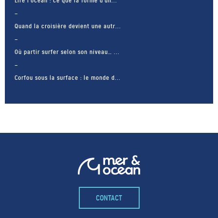
Lire l’océan : ce que la forme d’un...
Quand la croisière devient une autr...
Où partir surfer selon son niveau… ...
Corfou sous la surface : le monde d...
CONTACT
– FACEBOOK –