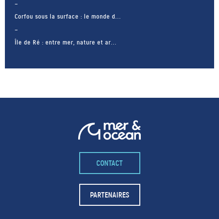
Corfou sous la surface : le monde d...
Île de Ré : entre mer, nature et ar...
CONTACT
– FACEBOOK –
POUR LIKER
PARTENAIRES
TA MER