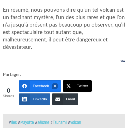
En résumé, nous pouvons dire qu’un tel volcan est
un fascinant mystère, l’un des plus rares et que l’on
n’a jusqu’à présent pas beaucoup pu observer, qu’il
est spectaculaire tout autant que,
malheureusement, il peut être dangereux et
dévastateur.
Ed.W
Partager:
Facebook
Twitter
0
0
Shares
LinkedIn
Email
#
Iles
#
Mayotte
#
séisme
#
Tsunami
#
volcan