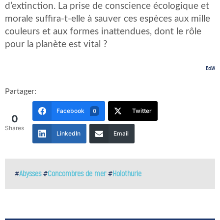
d’extinction. La prise de conscience écologique et
morale suffira-t-elle à sauver ces espèces aux mille
couleurs et aux formes inattendues, dont le rôle
pour la planète est vital ?
Ed.W
Partager:
Facebook
Twitter
0
0
Shares
LinkedIn
Email
#
Abysses
#
Concombres de mer
#
Holothurie