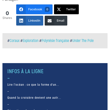
Facebook
Twitter
0
0
Shares
LinkedIn
Email
#
Coraux
#
Exploration
#
Polynésie française
#
Under The Pole
INFOS À LA LIGNE
Lire l’océan : ce que la forme d’un...
Quand la croisière devient une autr...