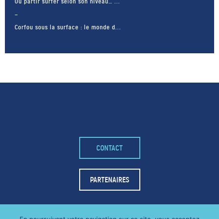
Où partir surfer selon son niveau… ...
Corfou sous la surface : le monde d...
CONTACT
– FACEBOOK –
POUR LIKER
PARTENAIRES
TA MER
J'AIME