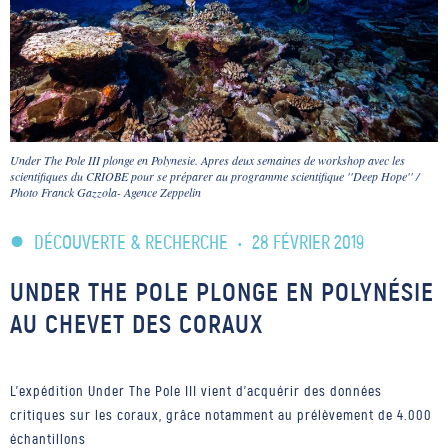
Under The Pole III plonge en Polynesie. Apres deux semaines de workshop avec les
scientifiques du CRIOBE pour se préparer au programme scientifique ''Deep Hope'' /
Photo Franck Gazzola- Agence Zeppelin
DÉCOUVERTE & RECHERCHE
•
28 FÉVRIER 2019
UNDER THE POLE PLONGE EN POLYNÉSIE
AU CHEVET DES CORAUX
L’expédition Under The Pole III vient d'acquérir des données
critiques sur les coraux, grâce notamment au prélèvement de 4.000
échantillons