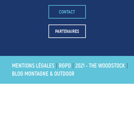
CONTACT
– FACEBOOK –
POUR LIKER
PARTENAIRES
TA MER
J'AIME
MENTIONS LÉGALES
RGPD
2021 - THE WOODSTOCK
|
|
|
BLOG MONTAGNE & OUTDOOR