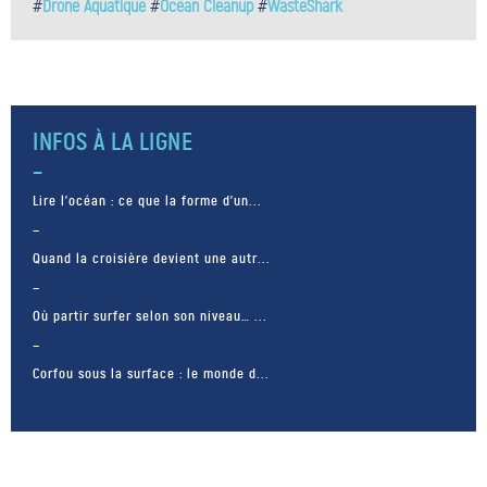
#
Drone Aquatique
#
Ocean Cleanup
#
WasteShark
INFOS À LA LIGNE
Lire l’océan : ce que la forme d’un...
Quand la croisière devient une autr...
Où partir surfer selon son niveau… ...
Corfou sous la surface : le monde d...