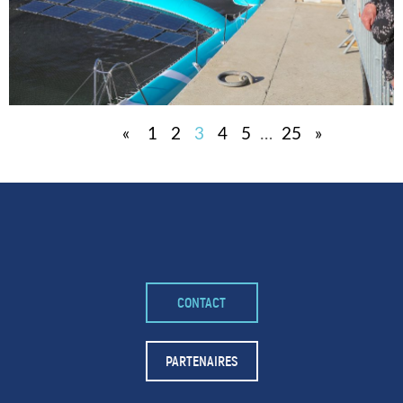
«
1
2
3
4
5
…
25
»
CONTACT
PARTENAIRES