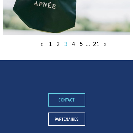
«
1
2
3
4
5
…
21
»
CONTACT
PARTENAIRES