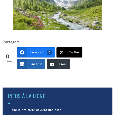
Partager:
Facebook
Twitter
0
0
Shares
LinkedIn
Email
INFOS À LA LIGNE
Quand la croisière devient une autr...