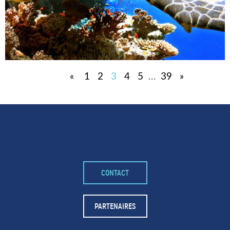
«
1
2
3
4
5
…
39
»
CONTACT
PARTENAIRES