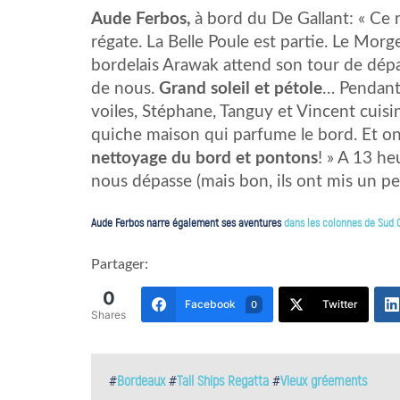
Aude Ferbos,
à bord du De Gallant: « Ce
régate. La Belle Poule est partie. Le Morg
bordelais Arawak attend son tour de dépa
de nous.
Grand soleil et pétole
… Pendant 
voiles, Stéphane, Tanguy et Vincent cuisi
quiche maison qui parfume le bord. Et on
nettoyage du bord et pontons
! » A 13 he
nous dépasse (mais bon, ils ont mis un pe
Aude Ferbos narre également ses aventures
dans les colonnes de Sud 
Partager:
0
Facebook
Twitter
0
Shares
#
Bordeaux
#
Tall Ships Regatta
#
Vieux gréements