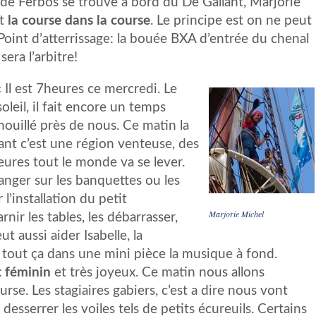
de Ferbos se trouve à bord du De Gallant, Marjorie
st
la course dans la course
. Le principe est on ne peut
 Point d’atterrissage: la bouée BXA d’entrée du chenal
era l’arbitre!
«
Il est 7heures ce mercredi. Le
oleil, il fait encore un temps
ouillé près de nous. Ce matin la
tant c’est une région venteuse, des
eures tout le monde va se lever.
anger sur les banquettes ou les
l’installation du petit
Marjorie Michel
nir les tables, les débarrasser,
eut aussi aider Isabelle, la
, tout ça dans une mini pièce la musique à fond.
t féminin
et très joyeux. Ce matin nous allons
rse. Les stagiaires gabiers, c’est a dire nous vont
esserrer les voiles tels de petits écureuils. Certains