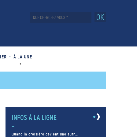
OK
IER
À LA UNE
INFOS À LA LIGNE
Quand la croisière devient une autr...