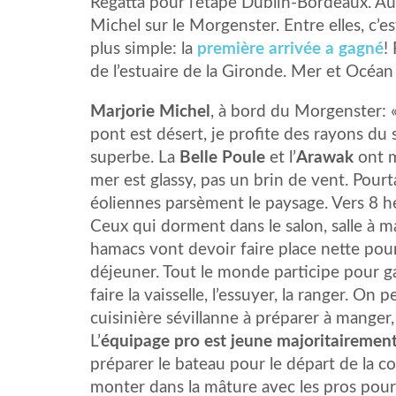
Regatta pour l’étape Dublin-Bordeaux. Au
Michel sur le Morgenster. Entre elles, c’e
plus simple: la
première arrivée a gagné
!
de l’estuaire de la Gironde. Mer et Océan s
Marjorie Michel
, à bord du Morgenster: 
pont est désert, je profite des rayons du s
superbe. La
Belle Poule
et l’
Arawak
ont m
mer est glassy, pas un brin de vent. Pour
éoliennes parsèment le paysage. Vers 8 h
Ceux qui dorment dans le salon, salle à m
hamacs vont devoir faire place nette pour 
déjeuner.
Tout le monde participe pour gar
faire la vaisselle, l’essuyer, la ranger. On p
cuisinière sévillanne à préparer à manger
L’
équipage pro est jeune majoritairemen
préparer le bateau pour le départ de la cou
monter dans la mâture avec les pros pour d