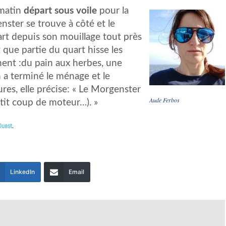
 matin
départ sous voile
pour la
enster se trouve à côté et le
rt depuis son mouillage tout près
que partie du quart hisse les
nent :du pain aux herbes, une
 a terminé le ménage et le
ures, elle précise: « Le Morgenster
Aude Ferbos
tit coup de moteur…). »
Ouest
.
LinkedIn
Email